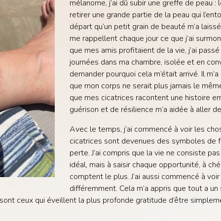
mélanome, j’ai dû subir une greffe de peau : 
retirer une grande partie de la peau qui l’ento
départ qu’un petit grain de beauté m’a laissé
me rappellent chaque jour ce que j’ai surmont
que mes amis profitaient de la vie, j’ai pass
journées dans ma chambre, isolée et en con
demander pourquoi cela m’était arrivé. Il m’a 
que mon corps ne serait plus jamais le mê
que mes cicatrices racontent une histoire e
guérison et de résilience m’a aidée à aller de
Avec le temps, j’ai commencé à voir les ch
cicatrices sont devenues des symboles de f
perte. J’ai compris que la vie ne consiste p
idéal, mais à saisir chaque opportunité, à ché
comptent le plus. J’ai aussi commencé à voir
différemment. Cela m’a appris que tout a un 
sont ceux qui éveillent la plus profonde gratitude d’être simpleme