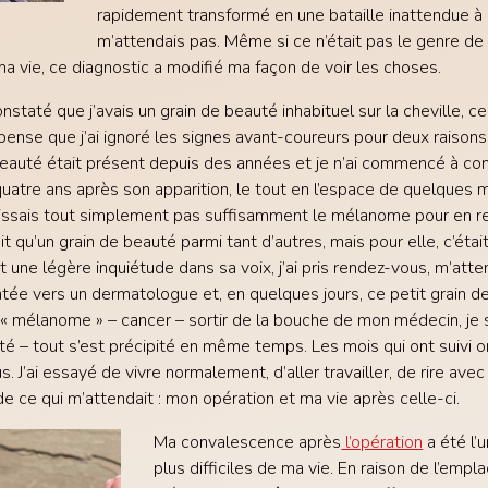
rapidement transformé en une bataille inattendue à 
m’attendais pas. Même si ce n’était pas le genre de 
a vie, ce diagnostic a modifié ma façon de voir les choses.
staté que j’avais un grain de beauté inhabituel sur la cheville, ce
pense que j’ai ignoré les signes avant-coureurs pour deux raisons 
beauté était présent depuis des années et je n’ai commencé à co
atre ans après son apparition, le tout en l’espace de quelques 
ssais tout simplement pas suffisamment le mélanome pour en re
ait qu’un grain de beauté parmi tant d’autres, mais pour elle, c’éta
t une légère inquiétude dans sa voix, j’ai pris rendez-vous, m’atte
ientée vers un dermatologue et, en quelques jours, ce petit grain 
 « mélanome » – cancer – sortir de la bouche de mon médecin, je s
ulité – tout s’est précipité en même temps. Les mois qui ont suivi 
cus. J’ai essayé de vivre normalement, d’aller travailler, de rire av
de ce qui m’attendait : mon opération et ma vie après celle-ci.
Ma convalescence après
l’opération
a été l’
plus difficiles de ma vie. En raison de l’em