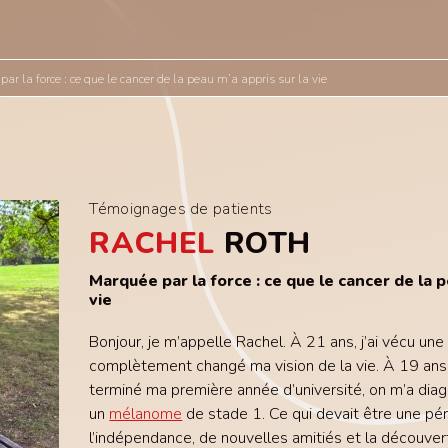
ar la force : ce que le cancer de la peau m’a appris sur la vie
Témoignages de patients
RACHEL
ROTH
Marquée par la force : ce que le cancer de la p
vie
Bonjour, je m’appelle Rachel. À 21 ans, j’ai vécu une
complètement changé ma vision de la vie. À 19 ans,
terminé ma première année d’université, on m’a dia
un
mélanome
de stade 1. Ce qui devait être une pé
l’indépendance, de nouvelles amitiés et la découv