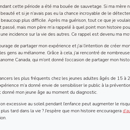
endant cette période a été ma bouée de sauvetage. Si ma mère 
 beauté et si je n’avais pas eu la chance incroyable de le détecte
beaucoup plus difficile. Après ma guérison, tout ce que je voulais,
ait passé, mais mon père m’a rappelé à quel point mon histoire pou
r une incidence sur la vie des autres. Ce rappel est devenu ma mot
ourage de partager mon expérience et j’ai l’intention de créer mon
r les gens au mélanome. Grâce à cela, j’ai rencontré de nombreus
anome Canada, qui m’ont donné l’occasion de partager mon histoi
ncers les plus fréquents chez les jeunes adultes âgés de 15 à 29 
xpérience m’a donné envie de sensibiliser le public à la prévent
ant donné mon jeune âge au moment du diagnostic.
ion excessive au soleil pendant l’enfance peut augmenter le ris
 plus tard dans la vie ? J’espère que mon histoire encouragera
d’a
ion.