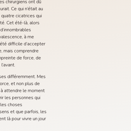
les chirurgiens ont dû
urait. Ce qui n’était au
 quatre cicatrices qui
é. Cet été-là, alors
é d’innombrables
valescence, à me
été difficile d’accepter
me, mais comprendre
mpreinte de force, de
 l’avant.
oses différemment. Mes
orce, et non plus de
as à attendre le moment
rir les personnes qui
 les choses
sens et que parfois, les
nt là pour vivre un jour