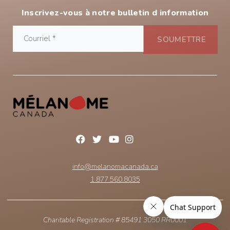
Inscrivez-vous à notre bulletin d information
info@melanomacanada.ca
1.877.560.8035
Charitable Registration # 85491 3050 RR0001