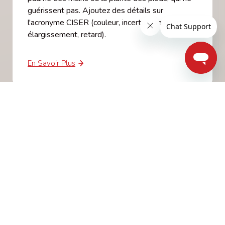
guérissent pas. Ajoutez des détails sur
l'acronyme CISER (couleur, incertain, saignement,
élargissement, retard).
En Savoir Plus
Mélanome lentigineux acral
Soutien et ressources
Un diagnostic de mélanome lentigineux acral
peut être accablant. Mais vous n'avez pas à faire
face aux défis tout seul. Mélanome Canada offre
une grande variété de services gratuits pour
soutenir les patients, les familles et les aidants à
chaque étape de leur cheminement.