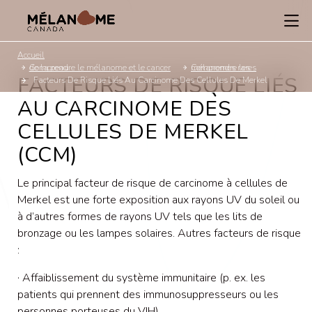
Accueil
Comprendre le mélanome et le cancer de la peau
Comprendre les mélanomes rares
FACTEURS DE RISQUE LIÉS
Facteurs De Risque Liés Au Carcinome Des Cellules De Merkel
AU CARCINOME DES
CELLULES DE MERKEL
(CCM)
Le principal facteur de risque de carcinome à cellules de
Merkel est une forte exposition aux rayons UV du soleil ou
à d’autres formes de rayons UV tels que les lits de
bronzage ou les lampes solaires. Autres facteurs de risque
:
· Affaiblissement du système immunitaire (p. ex. les
patients qui prennent des immunosuppresseurs ou les
personnes porteuses du VIH)