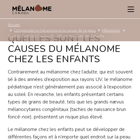
Accueil
Comprendre le mélanome et le cancer de la peau
Mélanome
QUELLES SONT LES
Quelles Sont Les Causes Du Mélanome Chez Les Enfants
CAUSES DU MÉLANOME
CHEZ LES ENFANTS
Contrairement au mélanome chez l’adulte, qui est souvent
lié à des années d’exposition aux rayons UV, le mélanome
pédiatrique n’est généralement pas associé à l’exposition
au soleil. En revanche, les enfants présentant certains
types de grains de beauté, tels que les grands nævus
mélanocytaires congénitaux (taches de naissance brun
foncé-noir), présentent un risque plus élevé.
Le mélanome chez les enfants peut se développer de
différentes façons et à n’importe quel endroit sur la peau.