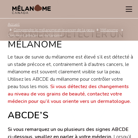
Accueil
Comprendre le mélanome et le cancer de la peau
Mélanome
COMMENT DÉTECTER UN
Comment détecter un mélanome
MÉLANOME
Le taux de survie du mélanome est élevé s’il est détecté à
un stade précoce et, contrairement à d’autres cancers, le
mélanome est souvent clairement visible sur la peau.
Utilisez les ABCDE du mélanome pour contrôler votre
peau tous les mois.
Si vous détectez des changements
au niveau de vos grains de beauté, contactez votre
médecin pour qu’il vous oriente vers un dermatologue.
ABCDE’S
Si vous remarquez un ou plusieurs des signes ABCDE
ci-dessous, veuillez en parler à votre médecin.
Lorsqu’il