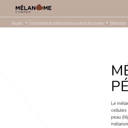
Accueil
Comprendre le mélanome et le cancer de la peau
Mélanome
M
P
Le mélan
cellules
peau (l’
mélanome