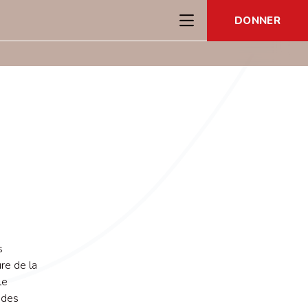
DONNER
s
re de la
le
 des