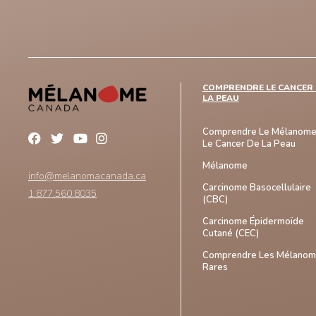
COMPRENDRE LE CANCER 
LA PEAU
Comprendre Le Mélanome
Le Cancer De La Peau
Mélanome
info@melanomacanada.ca
Carcinome Basocellulaire
1.877.560.8035
(CBC)
Carcinome Épidermoïde
Cutané (CEC)
Comprendre Les Mélano
Rares