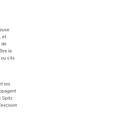
reuse
, et
s de
tre le
ou s’ils
t les
ropagent
e Spitz
’excision