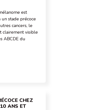
 mélanome est
 à un stade précoce
utres cancers, le
 clairement visible
 les ABCDE du
RÉCOCE CHEZ
10 ANS ET