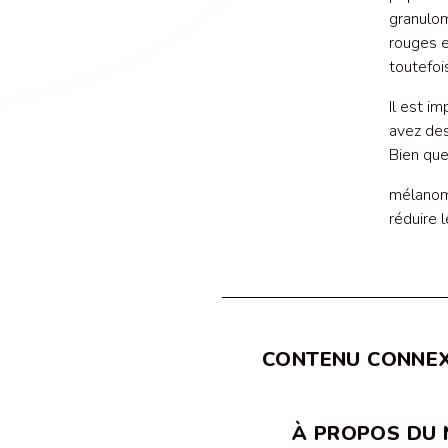
granulom
rouges e
toutefoi
Il est i
avez des
Bien que
mélanome
réduire 
CONTENU CONNE
À PROPOS DU