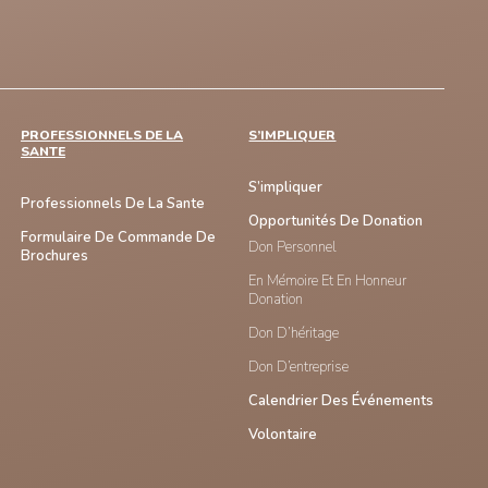
PROFESSIONNELS DE LA
S’IMPLIQUER
SANTE
S’impliquer
Professionnels De La Sante
Opportunités De Donation
Formulaire De Commande De
Don Personnel
Brochures
En Mémoire Et En Honneur
Donation
Don D’héritage
Don D’entreprise
Calendrier Des Événements
Volontaire