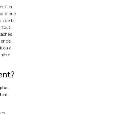
ent un
ontribue
au de la
rtout,
 taches
per de
l ou à
nière
ent?
plus
tant
ées