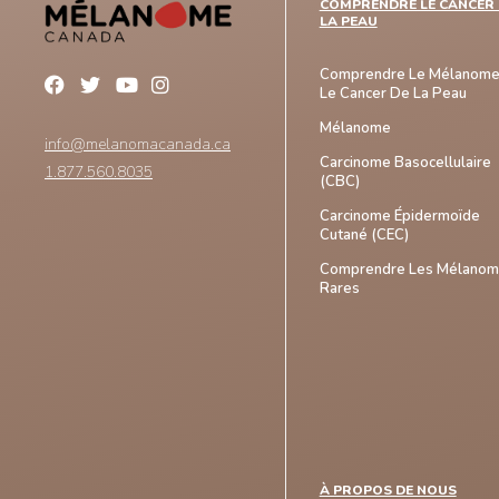
COMPRENDRE LE CANCER 
LA PEAU
Comprendre Le Mélanome
Le Cancer De La Peau
Mélanome
info@melanomacanada.ca
Carcinome Basocellulaire
1.877.560.8035
(CBC)
Carcinome Épidermoïde
Cutané (CEC)
Comprendre Les Mélano
Rares
À PROPOS DE NOUS