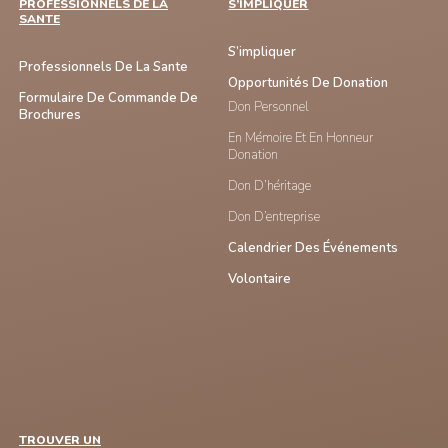
PROFESSIONNELS DE LA
S’IMPLIQUER
SANTE
S’impliquer
Professionnels De La Sante
Opportunités De Donation
Formulaire De Commande De
Don Personnel
Brochures
En Mémoire Et En Honneur
Donation
Don D’héritage
Don D’entreprise
Calendrier Des Événements
Volontaire
TROUVER UN