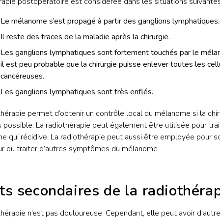
rapie postopératoire est considérée dans les situations suivantes
Le mélanome s’est propagé à partir des ganglions lymphatiques.
Il reste des traces de la maladie après la chirurgie.
Les ganglions lymphatiques sont fortement touchés par le mél
il est peu probable que la chirurgie puisse enlever toutes les cell
cancéreuses.
Les ganglions lymphatiques sont très enflés.
thérapie permet d’obtenir un contrôle local du mélanome si la chir
s possible. La radiothérapie peut également être utilisée pour trai
 qui récidive. La radiothérapie peut aussi être employée pour s
ur ou traiter d’autres symptômes du mélanome.
ts secondaires de la radiothéra
thérapie n’est pas douloureuse. Cependant, elle peut avoir d’autre