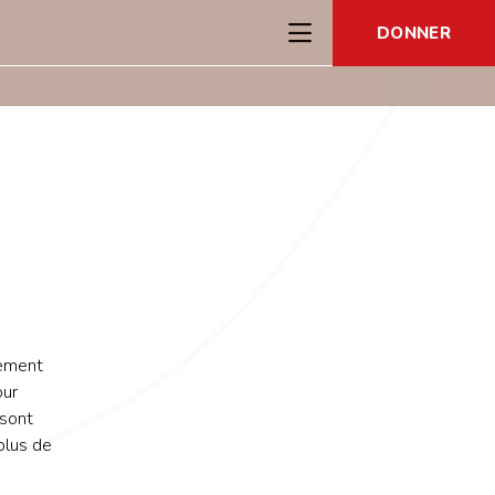
DONNER
lement
our
 sont
plus de