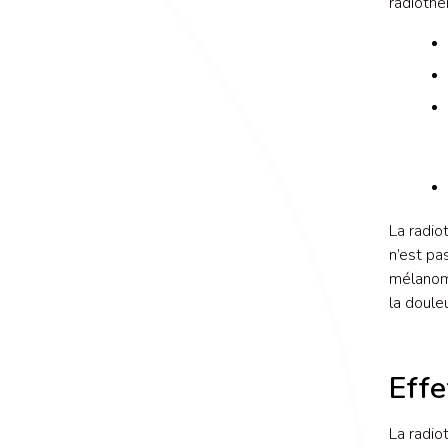
radiothé
La radio
n’est pa
mélanome
la doule
Effe
La radio