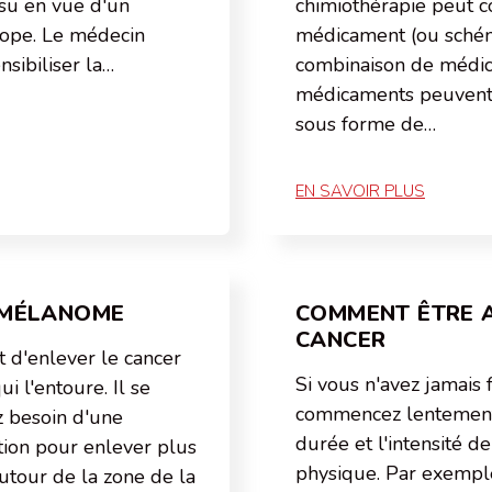
su en vue d'un
chimiothérapie peut 
ope. Le médecin
médicament (ou sché
sibiliser la…
combinaison de médic
médicaments peuvent 
sous forme de…
EN SAVOIR PLUS
 MÉLANOME
COMMENT ÊTRE A
CANCER
t d'enlever le cancer
Si vous n'avez jamais f
ui l'entoure. Il se
commencez lentement
 besoin d'une
durée et l'intensité de
ion pour enlever plus
physique. Par exempl
tour de la zone de la