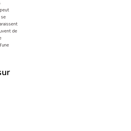
s
 peut
 se
araissent
ouvent de
e
d’une
sur