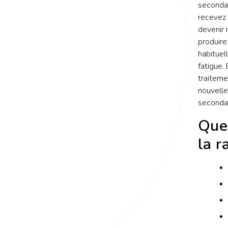
secondai
recevez 
devenir 
produire
habituel
fatigue.
traiteme
nouvelle
secondai
Ques
la r