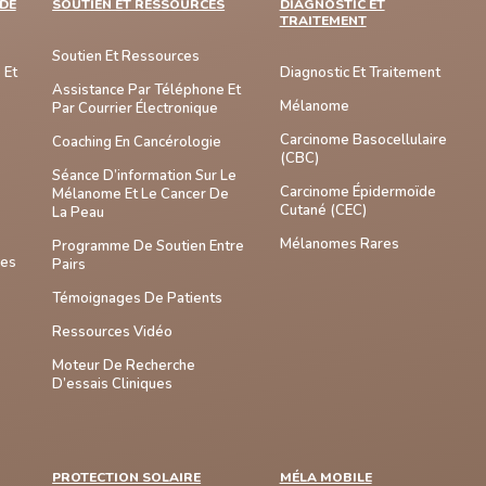
DE
SOUTIEN ET RESSOURCES
DIAGNOSTIC ET
TRAITEMENT
Soutien Et Ressources
 Et
Diagnostic Et Traitement
Assistance Par Téléphone Et
Mélanome
Par Courrier Électronique
Carcinome Basocellulaire
Coaching En Cancérologie
(CBC)
Séance D’information Sur Le
Carcinome Épidermoïde
Mélanome Et Le Cancer De
Cutané (CEC)
La Peau
Mélanomes Rares
Programme De Soutien Entre
mes
Pairs
Témoignages De Patients
Ressources Vidéo
Moteur De Recherche
D’essais Cliniques
PROTECTION SOLAIRE
MÉLA MOBILE