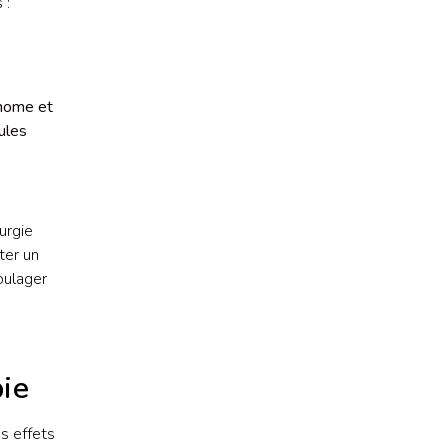
 :
anome et
ules
urgie
ter un
oulager
pie
s effets