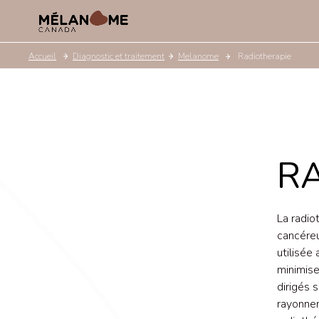
Accueil
Diagnostic et traitement
Melanome
Radiotherapie
R
La radio
cancéreu
utilisée
minimise
dirigés 
rayonnem