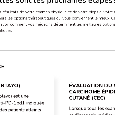
les sont les prochaines étapes
s résultats de votre examen physique et de votre biopsie, votre
era les options thérapeutiques qui vous conviennent le mieux. C
 savoir comment vos médecins déterminent les meilleures option
tiques.
XE
LIBTAYO)
ÉVALUATION DU 
CARCINOME ÉPI
btayo) est une
CUTANÉ (CEC)
ti-PD-1pd1 indiquée
Lorsque tous les exa
des patients atteints