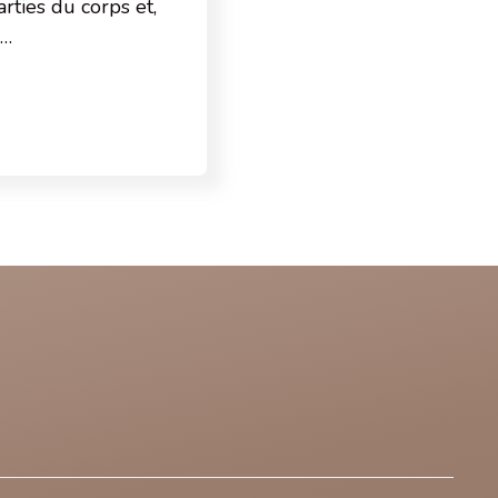
rties du corps et,
.…