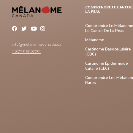
COMPRENDRE LE CANCER 
LA PEAU
Comprendre Le Mélanome
Le Cancer De La Peau
Mélanome
info@melanomacanada.ca
Carcinome Basocellulaire
1.877.560.8035
(CBC)
Carcinome Épidermoïde
Cutané (CEC)
Comprendre Les Mélano
Rares