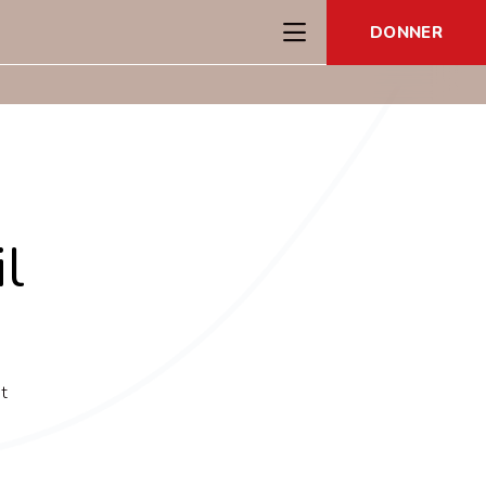
DONNER
l
t