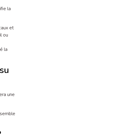
fie la
caux et
l ou
é la
ssu
era une
ensemble