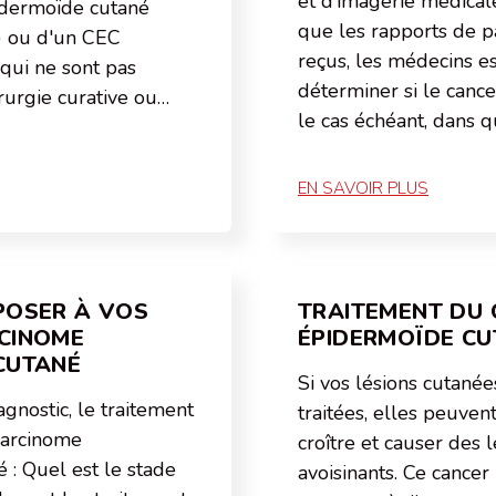
et d’imagerie médicale
idermoïde cutané
que les rapports de p
) ou d'un CEC
reçus, les médecins e
qui ne sont pas
déterminer si le cance
rurgie curative ou…
le cas échéant, dans 
EN SAVOIR PLUS
POSER À VOS
TRAITEMENT DU
CINOME
ÉPIDERMOÏDE CU
CUTANÉ
Si vos lésions cutanée
agnostic, le traitement
traitées, elles peuven
 carcinome
croître et causer des l
 : Quel est le stade
avoisinants. Ce cance