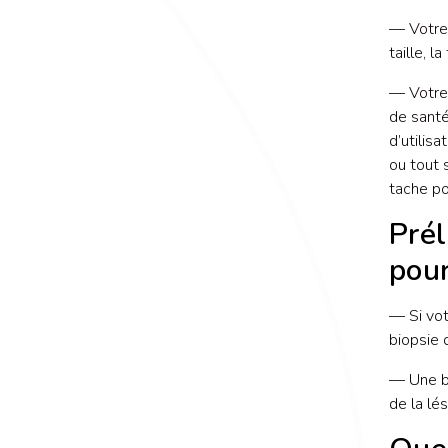
— Votre 
taille, l
— Votre
de santé
d’utilisa
ou tout 
tache po
Prél
pour
— Si vot
biopsie 
— Une bi
de la lé