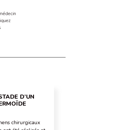
?
 médecin
liquez
s
STADE D’UN
DERMOÏDE
mens chirurgicaux