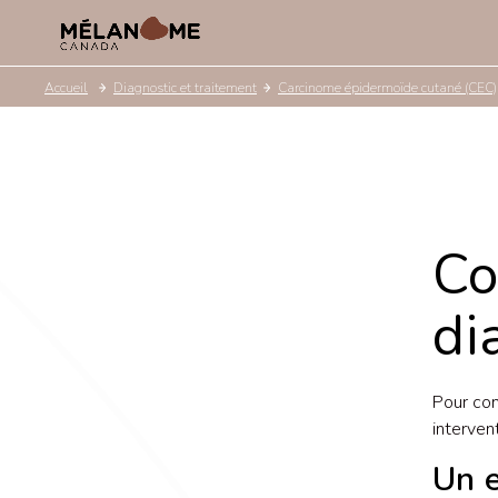
Accueil
Diagnostic et traitement
Carcinome épidermoïde cutané (CEC)
Co
di
Pour con
interven
Un 