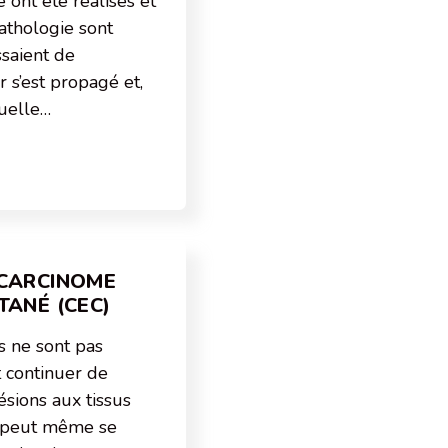
 ont été réalisés et
athologie sont
ssaient de
r s’est propagé et,
quelle…
 CARCINOME
TANÉ (CEC)
s ne sont pas
t continuer de
ésions aux tissus
r peut même se