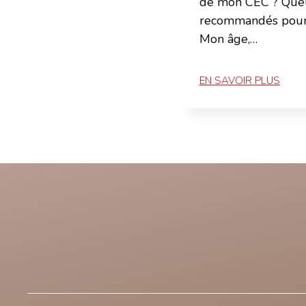
de mon CEC ? Quels
recommandés pour
Mon âge,…
EN SAVOIR PLUS