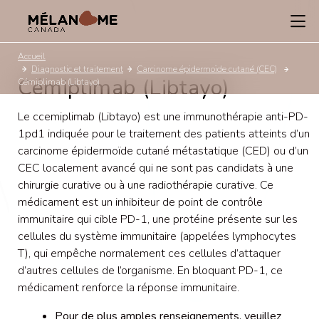
Accueil
Diagnostic et traitement
Carcinome épidermoïde cutané (CEC)
Cémiplimab (Libtayo)
Cémiplimab (Libtayo)
Le ccemiplimab (Libtayo) est une immunothérapie anti-PD-
1pd1 indiquée pour le traitement des patients atteints d’un
carcinome épidermoïde cutané métastatique (CED) ou d’un
CEC localement avancé qui ne sont pas candidats à une
chirurgie curative ou à une radiothérapie curative. Ce
médicament est un inhibiteur de point de contrôle
immunitaire qui cible PD-1, une protéine présente sur les
cellules du système immunitaire (appelées lymphocytes
T), qui empêche normalement ces cellules d’attaquer
d’autres cellules de l’organisme. En bloquant PD-1, ce
médicament renforce la réponse immunitaire.
Pour de plus amples renseignements, veuillez