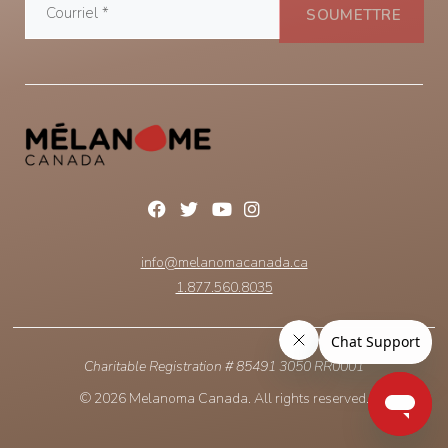
info@melanomacanada.ca
1.877.560.8035
Charitable Registration # 85491 3050 RR0001
© 2026 Melanoma Canada. All rights reserved.