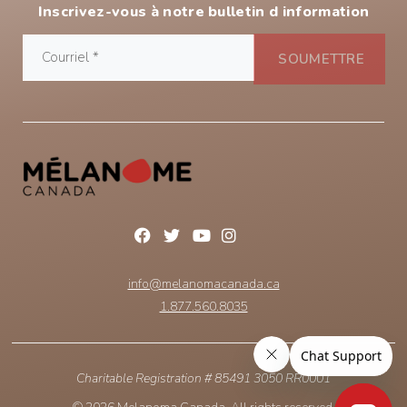
Inscrivez-vous à notre bulletin d information
info@melanomacanada.ca
1.877.560.8035
Charitable Registration # 85491 3050 RR0001