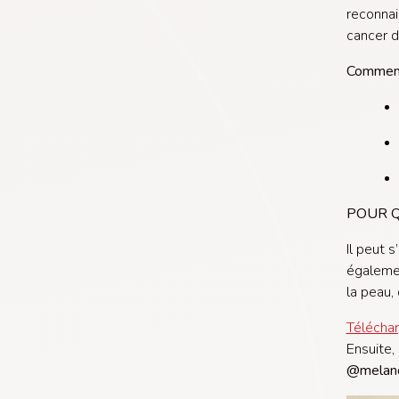
reconnai
cancer de
Comment
POUR Q
Il peut 
égalemen
la peau,
Téléchar
Ensuite,
@melan