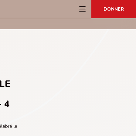
DONNER
LE
 4
lébré le