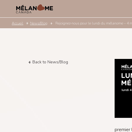
Accueil
News/Blog
Rejoignez-nous pour le lundi du mélanome – 4
Back to News/Blog
premier 