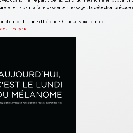
vez quand même participer au Lundi du mélanome en publiant n
ire et en aidant à faire passer le message :
la détection précoce
.
ublication fait une différence. Chaque voix compte.
ez l’image ici.