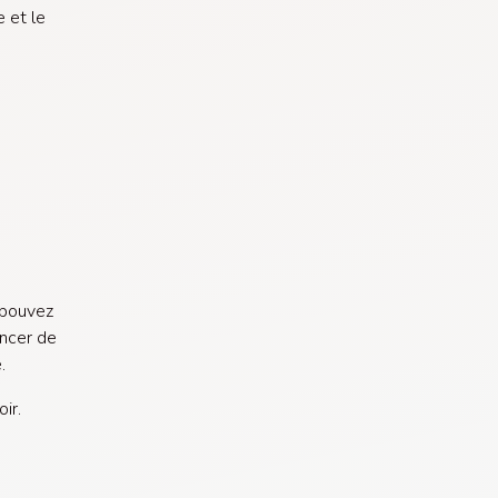
 et le
 pouvez
ancer de
e.
ir.