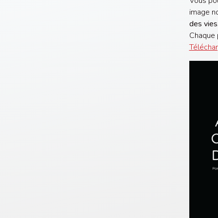
Vous pou
image no
des vies
Chaque p
Télécharg