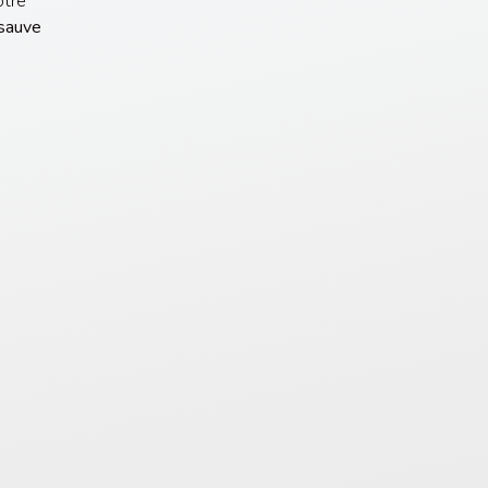
otre
 sauve