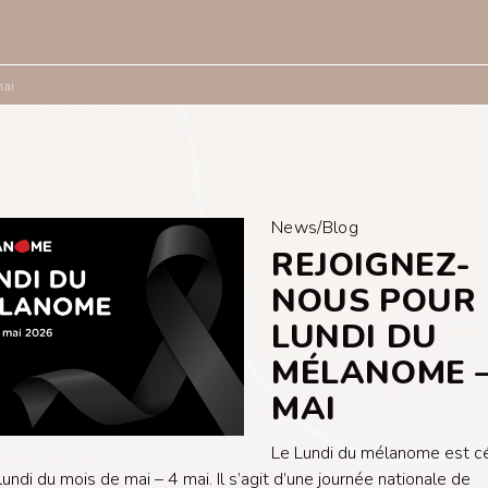
 mai
News/Blog
REJOIGNEZ-
NOUS POUR 
LUNDI DU
MÉLANOME –
MAI
Le Lundi du mélanome est cé
lundi du mois de mai – 4 mai. Il s’agit d’une journée nationale de