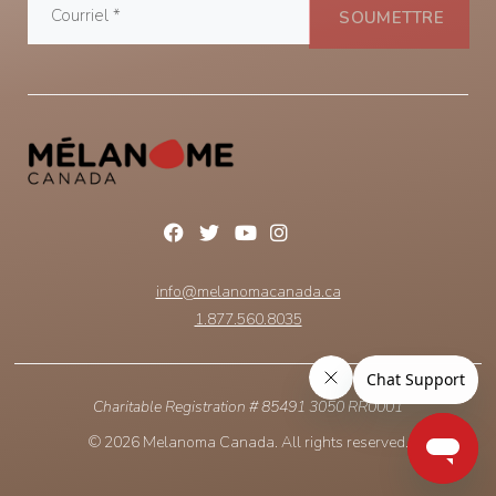
info@melanomacanada.ca
1.877.560.8035
Charitable Registration # 85491 3050 RR0001
© 2026 Melanoma Canada. All rights reserved.