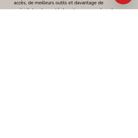
accès, de meilleurs outils et davantage de
spécialistes. La santé de votre peau ne devrait pas
passer au second plan.
Signer La Pétitio
Soutien &
Informations que
nous
fournissons
Un diagnostic de cancer peut être une
expérience qui bouleverse profondément la vie,
poussant la plupart des gens à faire des
changements non désirés dans leur vie.
Mélanome Canada offre de nombreuses
ressources gratuites pour vous aider à traverser