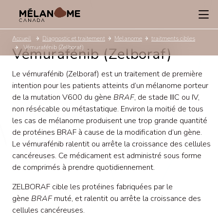
Accueil
Diagnostic et traitement
Melanome
traitments cibles
Vémurafénib (Zelboraf)
Vémurafénib (Zelboraf)
Le vémurafénib (Zelboraf) est un traitement de première
intention pour les patients atteints d’un mélanome porteur
de la mutation V600 du gène
BRAF
, de stade IIIC ou IV,
non résécable ou métastatique. Environ la moitié de tous
les cas de mélanome produisent une trop grande quantité
de protéines BRAF à cause de la modification d’un gène.
Le vémurafénib ralentit ou arrête la croissance des cellules
cancéreuses. Ce médicament est administré sous forme
de comprimés à prendre quotidiennement.
ZELBORAF cible les protéines fabriquées par le
gène
BRAF
muté, et ralentit ou arrête la croissance des
cellules cancéreuses.