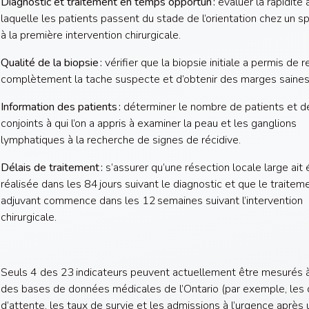
Diagnostic et traitement en temps opportun :
évaluer la rapidité
laquelle les patients passent du stade de l’orientation chez un sp
à la première intervention chirurgicale.
Qualité de la biopsie :
vérifier que la biopsie initiale a permis de re
complètement la tache suspecte et d’obtenir des marges saines
Information des patients :
déterminer le nombre de patients et de
conjoints à qui l’on a appris à examiner la peau et les ganglions
lymphatiques à la recherche de signes de récidive.
Délais de traitement :
s’assurer qu’une résection locale large ait 
réalisée dans les 84 jours suivant le diagnostic et que le traitem
adjuvant commence dans les 12 semaines suivant l’intervention
chirurgicale.
Seuls 4 des 23 indicateurs peuvent actuellement être mesurés à 
des bases de données médicales de l’Ontario (par exemple, les 
d’attente, les taux de survie et les admissions à l’urgence après