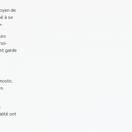
moyen de
hé à se
».
ses
moi-
nt garde
nostic,
es
s
lité ont