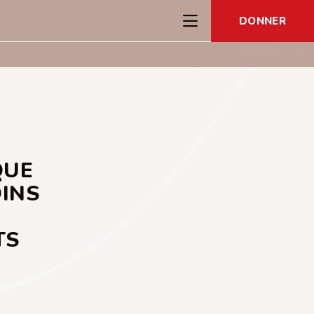
DONNER
QUE
OINS
TS