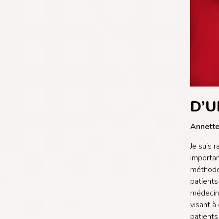
D’
Annette
Je suis 
importan
méthode 
patients
médecine
visant à
patients