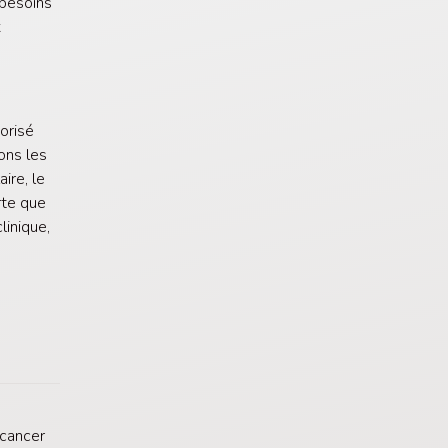
 besoins
x
orisé
ons les
ire, le
rte que
linique,
.
-cancer