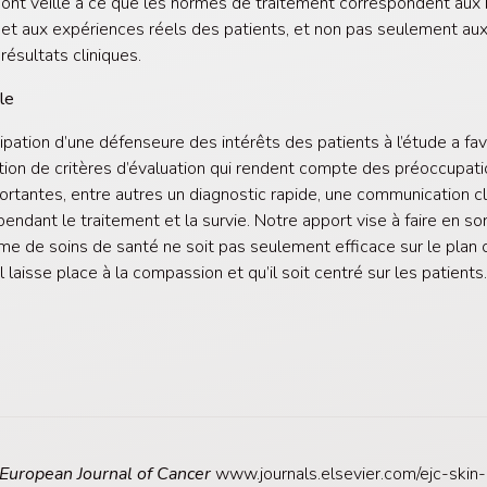
ont veillé à ce que les normes de traitement correspondent aux
et aux expériences réels des patients, et non pas seulement au
résultats cliniques.
le
cipation d’une défenseure des intérêts des patients à l’étude a fav
ation de critères d’évaluation qui rendent compte des préoccupati
ortantes, entre autres un diagnostic rapide, une communication cla
pendant le traitement et la survie. Notre apport vise à faire en so
me de soins de santé ne soit pas seulement efficace sur le plan c
l laisse place à la compassion et qu’il soit centré sur les patients
European Journal of Cancer
www.journals.elsevier.com/ejc-skin