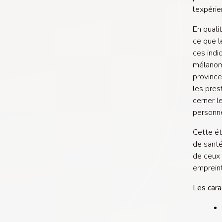
l’expéri
En quali
ce que l
ces indic
mélanome
province
les pres
cerner l
personn
Cette ét
de santé
de ceux 
emprein
Les cara