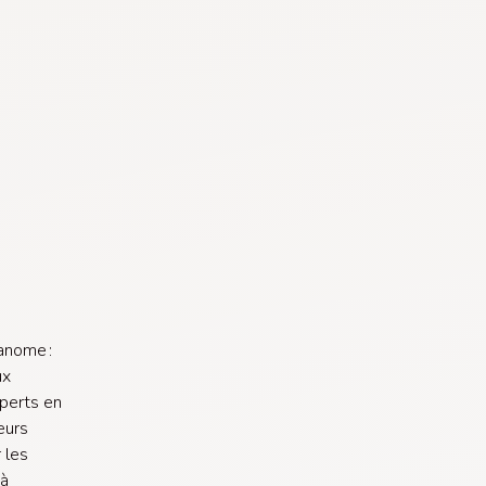
anome :
ux
xperts en
eurs
 les
 à