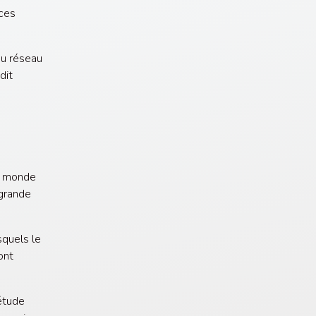
 ces
du réseau
dit
e monde
 grande
quels le
ont
étude