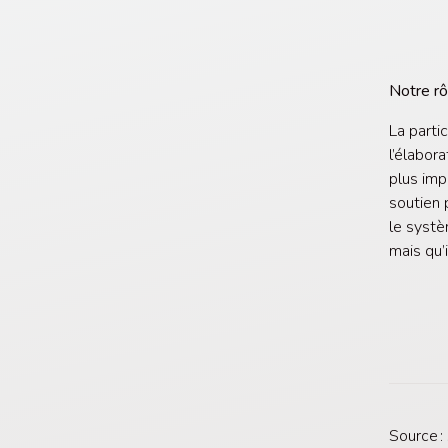
Notre rô
La parti
l’élabor
plus imp
soutien 
le systè
mais qu’i
Source :