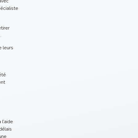
 avec
écialiste
tirer
.
 leurs
été
ent
l’aide
délais
 une