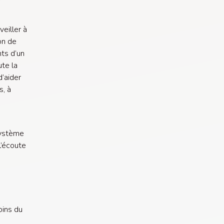
eiller à
on de
nts d’un
te la
d’aider
s, à
système
l’écoute
oins du